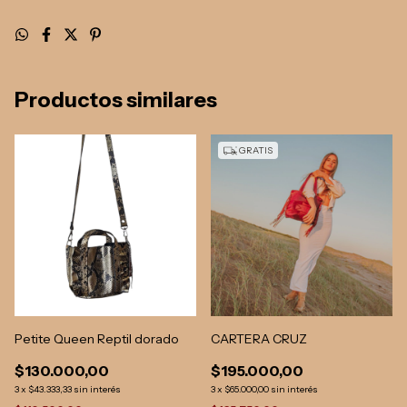
Productos similares
GRATIS
Petite Queen Reptil dorado
CARTERA CRUZ
$130.000,00
$195.000,00
3
x
$43.333,33
sin interés
3
x
$65.000,00
sin interés