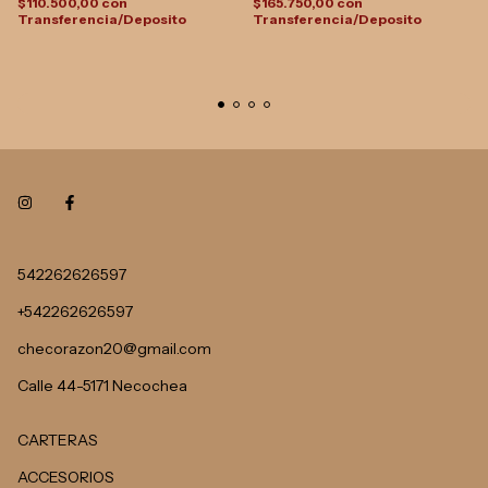
$110.500,00
con
$165.750,00
con
Transferencia/Deposito
Transferencia/Deposito
542262626597
+542262626597
checorazon20@gmail.com
Calle 44-5171 Necochea
CARTERAS
ACCESORIOS