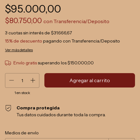
$95.000,00
$80.750,00
con
Transferencia/Deposito
3
cuotas sin interés de
$31.666,67
15% de descuento
pagando con Transferencia/Deposito
Ver más detalles
Envío gratis
superando los
$150.000,00
1
en stock
Compra protegida
Tus datos cuidados durante toda la compra.
Entregas para el CP:
Cambiar CP
Medios de envío