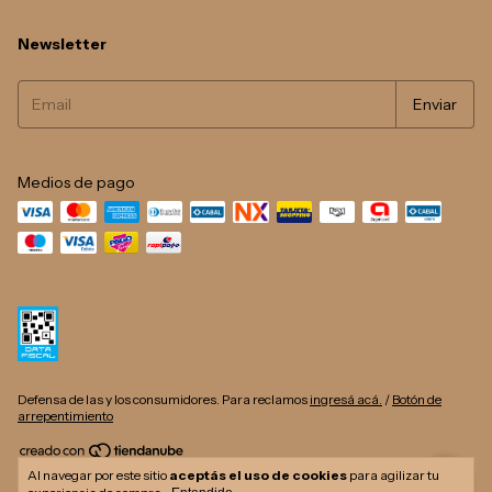
Newsletter
Medios de pago
Defensa de las y los consumidores. Para reclamos
ingresá acá.
/
Botón de
arrepentimiento
Al navegar por este sitio
aceptás el uso de cookies
para agilizar tu
Copyright Che Corazón - 2026. Todos los derechos reservados.