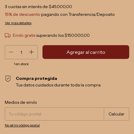
3
cuotas sin interés de
$45.000,00
15% de descuento
pagando con Transferencia/Deposito
Ver más detalles
Envío gratis
superando los
$150.000,00
1
en stock
Compra protegida
Tus datos cuidados durante toda la compra.
Entregas para el CP:
Cambiar CP
Medios de envío
Calcular
No sé mi código postal