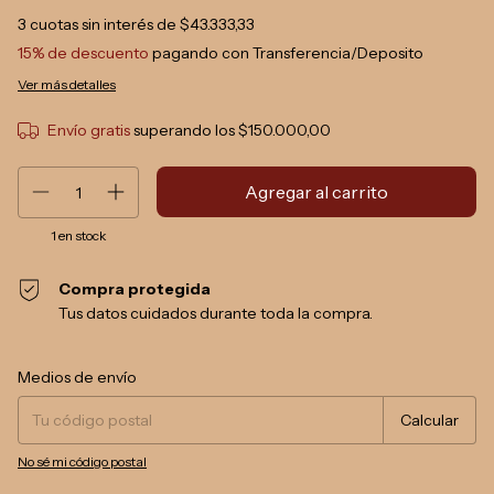
3
cuotas sin interés de
$43.333,33
15% de descuento
pagando con Transferencia/Deposito
Ver más detalles
Envío gratis
superando los
$150.000,00
1
en stock
Compra protegida
Tus datos cuidados durante toda la compra.
Entregas para el CP:
Cambiar CP
Medios de envío
Calcular
No sé mi código postal