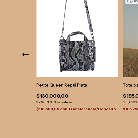
GRA
ado
Petite Queen Reptil Plata
Tote b
$130.000,00
$195.
3
x
$43.333,33
sin interés
3
x
$65.00
encia/Deposito
$110.500,00
con
Transferencia/Deposito
$165.75