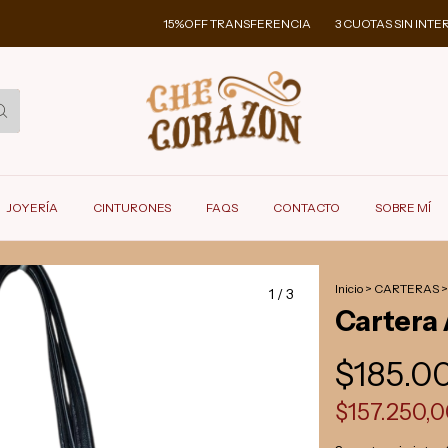
15%OFF TRANSFERENCIA
3 CUOTAS SIN INTERÉS
JOYERÍA
CINTURONES
FAQS
CONTACTO
SOBRE MÍ
Inicio
>
CARTERAS
>
1
/
3
Cartera 
$185.0
$157.250,