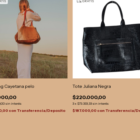
TIS
GRATIS
Tote Juliana Negra
ag Cayetana pelo
$220.000,00
000,00
3
x
$73.333,33
sin interés
0,00
sin interés
$187.000,00
con
Transferencia/D
0,00
con
Transferencia/Deposito