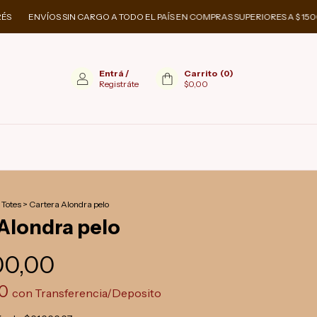
ENVÍOS SIN CARGO A TODO EL PAÍS EN COMPRAS SUPERIORES A $ 150000
Entrá
/
Carrito
(
0
)
Registráte
$0,00
Totes
>
Cartera Alondra pelo
Alondra pelo
00,00
00
con
Transferencia/Deposito