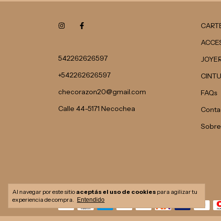
CART
ACCE
542262626597
JOYER
+542262626597
CINT
checorazon20@gmail.com
FAQs
Calle 44-5171 Necochea
Conta
Sobre
Medios de pago
Al navegar por este sitio
aceptás el uso de cookies
para agilizar tu
experiencia de compra.
Entendido