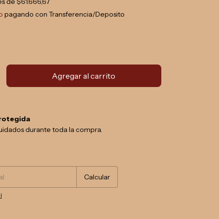
rés de
$61.666,67
o
pagando con Transferencia/Deposito
rotegida
uidados durante toda la compra.
Cambiar CP
Calcular
l