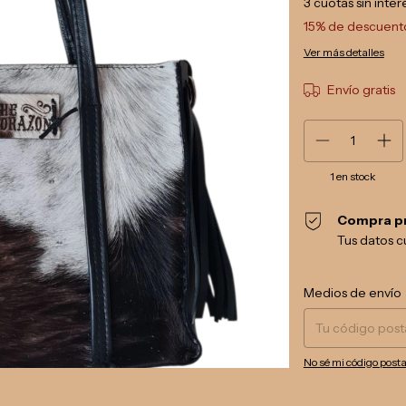
3
cuotas sin inte
15% de descuent
Ver más detalles
Envío gratis
1
en stock
Compra p
Tus datos c
Entregas para el CP:
Medios de envío
No sé mi código posta