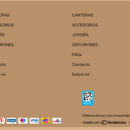
ERAS
CARTERAS
SORIOS
ACCESORIOS
ÍA
JOYERÍA
URONES
CINTURONES
FAQs
cto
Contacto
 mí
Sobre mí
Defensa de las y los consumido