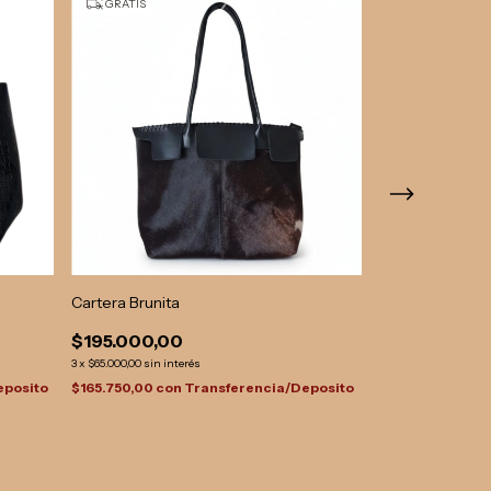
GRATIS
GRATIS
Cartera Brunita
Serrana Gris
$195.000,00
$225.000,0
3
x
$65.000,00
sin interés
3
x
$75.000,00
sin int
eposito
$165.750,00
con
Transferencia/Deposito
$191.250,00
con