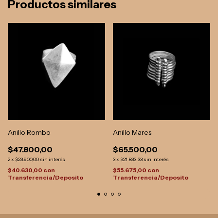
Productos similares
Anillo Rombo
Anillo Mares
$47.800,00
$65.500,00
2
x
$23.900,00
sin interés
3
x
$21.833,33
sin interés
$40.630,00
con
$55.675,00
con
Transferencia/Deposito
Transferencia/Deposito